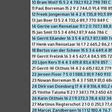
10 Bram Wolf 15 5 2 4 782,1 92,2 798 781 C
11 Paul Borreman 15 2 9 2 744,0 91,4 918 8
12 Freek Jongerman 16 4 2 4 735,8 90,5 8
13 Jan Boer 13 5 2 4 732,6 89,7 770 849 C
14 Gertie van Renselaar 11 1 2 0 707,1 88,
15 Jan Smit 13 5 3 4 696,1 87,9 666 786 C
16 Gerrit Eilander 16 3 5 4 673,7 87,1 881 7
17 Henk van Renselaar 16 1 7 2 665,2 86,2
18 Bertus van der Scheer 15 5 3 6 649,4 8
19 Gerrit Frelink 16 3 4 5 627,4 84,5 815 7
20 Lijon Kers 11 4 4 3 619,8 83,6 874 857
21 Gerrit-W Olthuis 14 4 2 6 615,1 82,8 77
22 Jeroen Floor 7 5 0 1 588,3 81,9 740 933
23 Nowan Borreman 15 4 3 7 581,9 81,0 68
24 Dirk van Doesburg 17 4 4 8 516,4 80,2 
25 Yinthe Talsma 11 2 1 7 347,1 79,3 650 6
26 Karin Olthuis 16 2 1 11 272,3 78,4 632 3
27 Martinus Regterschot 2 1 0 0 251,3 77,
28 Marcel Zandbergen 16 1 1 12 180,4 76,7