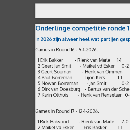
op
school
Onderlinge competitie ronde 1
- Toernooibase
In 2026 zijn alweer heel wat partijen ge
Competities
Games in Round 16 - 5-1-2026.
PODB
1 Erik Bakker - Rienk van Marle 1-1
Jeugd
2 Geert Jan Smit - Maikel vd Esker 0
3 Geurt Souman - Henk van Ommen
4 Paul Borreman - Lijon Kers 1-1
Sponsoren
5 Nowan Borreman - Jan Smit 0
6 Dirk van Doesburg - Bertus van der Sche
Gemiste
7 Karin Olthuis - Henk van Renselaar 
kansen
Games in Round 17 - 12-1-2026.
Agenda
1 Rick Hakvoort - Rienk van Marle 2
2 Maikel vd Esker - Erik Bakker 1-1