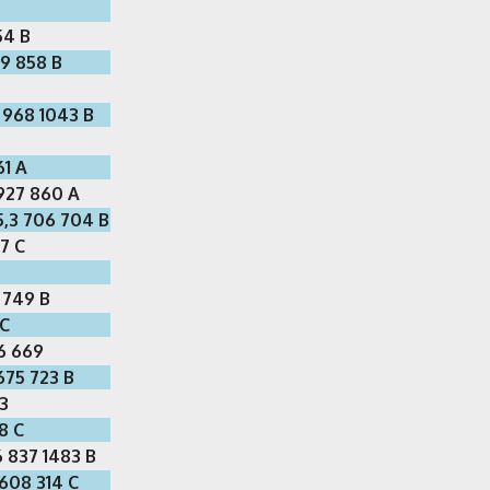
54 B
99 858 B
8 968 1043 B
61 A
 927 860 A
5,3 706 704 B
27 C
9 749 B
 C
6 669
675 723 B
33
48 C
6 837 1483 B
 608 314 C