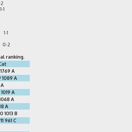
 0-2
 1-1
2
1
n 1-1
-0
g 0-2
al ranking.
Cat
 1769 A
9 1089 A
 A
 1019 A
 1068 A
88 A
0 1013 B
11 961 C