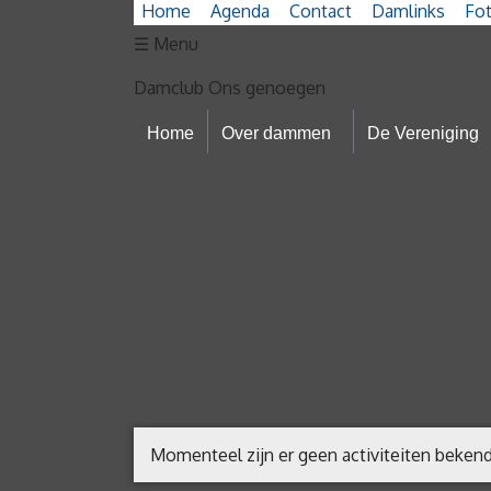
Home
Agenda
Contact
Damlinks
Fot
☰ Menu
Home
Damclub Ons genoegen
Home
Over dammen
De Vereniging
Over
dammen
- Geschiedenis
- Spelregels
De
Vereniging
- Bestuur
Momenteel zijn er geen activiteiten beken
- Dammen