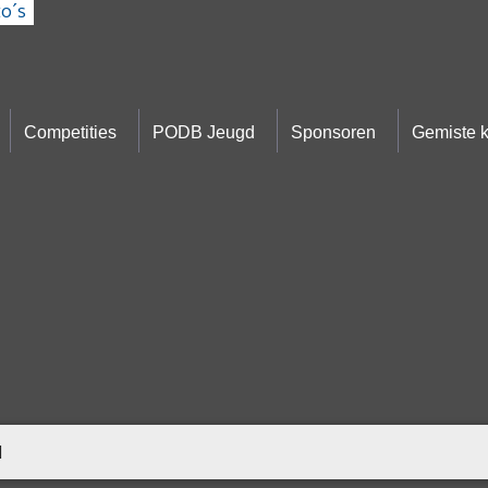
o´s
Competities
PODB Jeugd
Sponsoren
Gemiste 
d