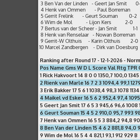
Contact
3 Ben Van der Linden - Geert Jan Smit
4 Henk van Ommen - Paul Borreman
Damlinks
5 Gerrit Frelink - Geurt Souman 0-
6 Wim de Mol - Lijon Kers 2-0
7 Bertus van der Scheer - Jan Smit 1-
Foto
8 Henk van Renselaar - Nowan Borrema
´s
9 Gerrit-W Olthuis - Karin Olthuis 2
10 Marcel Zandbergen - Dirk van Doesbur
Ranking after Round 17 - 12-1-2026 - Norm
Pos Name Gms W D L Score Val Rtg TPR 
1 Rick Hakvoort 14 8 0 0 1350,7 100,0 1345
2 Rienk van Marle 16 7 2 3 1094,4 99,1 127
3 Erik Bakker 17 5 6 1 1038,4 98,3 1078 1134
4 Maikel vd Esker 16 5 6 2 952,4 97,4 1095
5 Geert Jan Smit 17 6 5 3 945,6 96,6 1008
6 Geurt Souman 15 4 5 2 910,0 95,7 993 9
7 Henk van Ommen 16 5 5 3 884,2 94,8 90
8 Ben Van der Linden 15 4 6 2 881,8 94,0 9
9 Wim de Mol 16 5 4 4 821,1 93,1 912 929 B