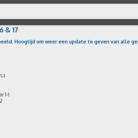
6 & 17
speeld. Hoogtijd om weer een update te geven van alle ge
-2
 1-1
-2
er 1-1
0-2
-0